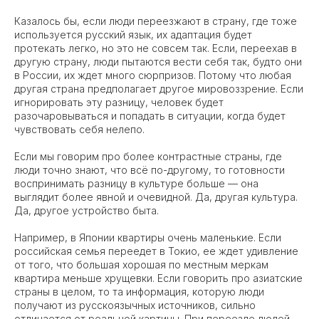
Казалось бы, если люди переезжают в страну, где тоже
используется русский язык, их адаптация будет
протекать легко, но это не совсем так. Если, переехав в
другую страну, люди пытаются вести себя так, будто они
в России, их ждет много сюрпризов. Потому что любая
другая страна предполагает другое мировоззрение. Если
игнорировать эту разницу, человек будет
разочаровываться и попадать в ситуации, когда будет
чувствовать себя нелепо.
Если мы говорим про более контрастные страны, где
люди точно знают, что всё по-другому, то готовности
воспринимать разницу в культуре больше — она
выглядит более явной и очевидной. Да, другая культура.
Да, другое устройство быта.
Например, в Японии квартиры очень маленькие. Если
российская семья переедет в Токио, ее ждет удивление
от того, что большая хорошая по местным меркам
квартира меньше хрущевки. Если говорить про азиатские
страны в целом, то та информация, которую люди
получают из русскоязычных источников, сильно
отличается от реальной картины. При переезде людей