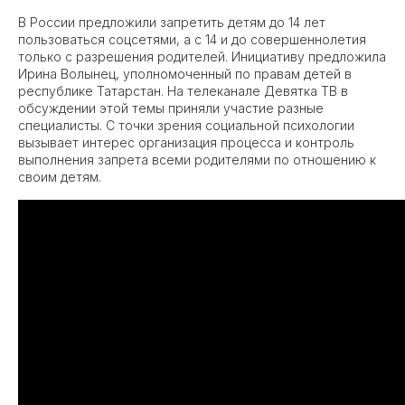
В России предложили запретить детям до 14 лет
пользоваться соцсетями, а с 14 и до совершеннолетия
только с разрешения родителей. Инициативу предложила
Ирина Волынец, уполномоченный по правам детей в
республике Татарстан. На телеканале Девятка ТВ в
обсуждении этой темы приняли участие разные
специалисты. С точки зрения социальной психологии
вызывает интерес организация процесса и контроль
выполнения запрета всеми родителями по отношению к
своим детям.