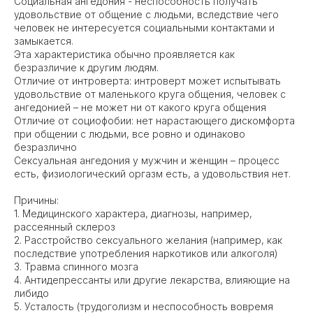
Социальная ангедония - неспособность получать
удовольствие от общение с людьми, вследствие чего
человек не интересуется социальными контактами и
замыкается.
Эта характеристика обычно проявляется как
безразличие к другим людям.
Отличие от интроверта: интроверт может испытывать
удовольствие от маленького круга общения, человек с
ангедонией – не может ни от какого круга общения
Отличие от социофобии: нет нарастающего дискомфорта
при общении с людьми, все ровно и одинаково
безразлично
Сексуальная ангедония у мужчин и женщин – процесс
есть, физиологический оргазм есть, а удовольствия нет.
Причины:
1. Медицинского характера, диагнозы, например,
рассеянный склероз
2. Расстройство сексуального желания (например, как
последствие употребления наркотиков или алкоголя)
3. Травма спинного мозга
4. Антидепрессанты или другие лекарства, влияющие на
либидо
5. Усталость (трудоголизм и неспособность вовремя