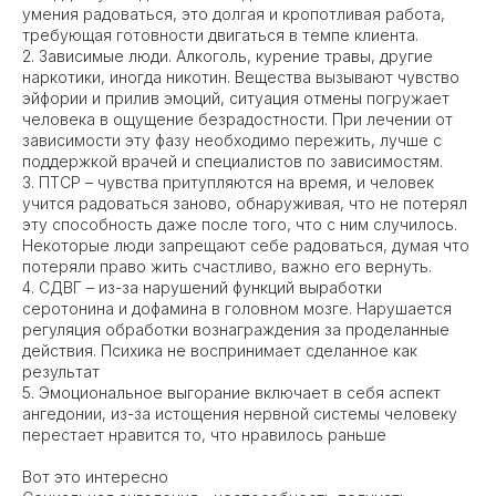
умения радоваться, это долгая и кропотливая работа,
требующая готовности двигаться в темпе клиента.
2. Зависимые люди. Алкоголь, курение травы, другие
наркотики, иногда никотин. Вещества вызывают чувство
эйфории и прилив эмоций, ситуация отмены погружает
человека в ощущение безрадостности. При лечении от
зависимости эту фазу необходимо пережить, лучше с
поддержкой врачей и специалистов по зависимостям.
3. ПТСР – чувства притупляются на время, и человек
учится радоваться заново, обнаруживая, что не потерял
эту способность даже после того, что с ним случилось.
Некоторые люди запрещают себе радоваться, думая что
потеряли право жить счастливо, важно его вернуть.
4. СДВГ – из-за нарушений функций выработки
серотонина и дофамина в головном мозге. Нарушается
регуляция обработки вознаграждения за проделанные
действия. Психика не воспринимает сделанное как
результат
5. Эмоциональное выгорание включает в себя аспект
ангедонии, из-за истощения нервной системы человеку
перестает нравится то, что нравилось раньше
Вот это интересно