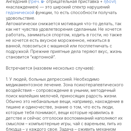
Ангедони́я (
греч.
ἀν-
отрицательная приставка +
ἡδονή
«наслаждение») — это широкий спектр нарушений
гедонической
функции, то есть способности получать
удовольствие.
Автоматически снижается мотивация что-то делать, так
как нет чувства удовлетворения сделанным. Не хочется
работать, заниматься спортом, ходить в гости, но также
не хочется есть вкусное мороженное, нежиться в
ванной, повозиться с машиной или посплетничать с
подружкой. Прежние приятные дела теряют вкус, жизнь
становится “картонной”.
Встречается (назовем несколько случаев):
1. У людей, больных депрессией. Необходимо
медикаментозное лечение. Зона психотерапевтического
воздействия – сопровождение в унынии, методичный
поиск малейших мелочей, приносящих радость жизни.
Обычно это небанальные вещи, например, нахождение в
тишине и одиночестве, знание о том, что есть люди,
которые тебя понимают, вещи которые нравились в
детстве и сейчас отголоски воспоминаний наполняют их
смыслом – компьютерные игры, чай с вареньем, пить из
блюдца – у каждого свое. Задача – оживить механизм